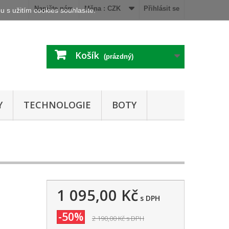
Napište nám
Měna :
CZK
Přihlásit se
 s užitím cookies souhlasíte.
Košík
(prázdný)
Y
TECHNOLOGIE
BOTY
1 095,00 Kč
s DPH
-50%
2 190,00 Kč
s DPH