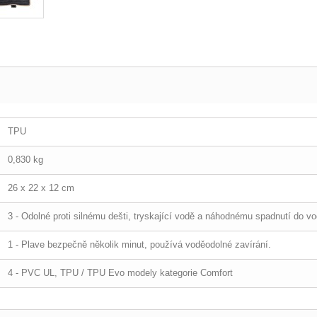
TPU
0,830 kg
26 x 22 x 12 cm
3 - Odolné proti silnému dešti, tryskající vodě a náhodnému spadnutí do vo
1 - Plave bezpečně několik minut, používá voděodolné zavírání.
4 - PVC UL, TPU / TPU Evo modely kategorie Comfort