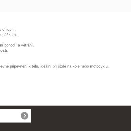
 chlopní.
řepážkami.
ní pohodlí a větrání.
osti
.
evné připevnění k tělu, ideální při jízdě na kole nebo motocyklu.