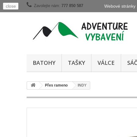
Zavolejte nám:
777 850 587
close
Webové stránky p
BATOHY
TAŠKY
VÁLCE
SÁ
Přes rameno
INDY