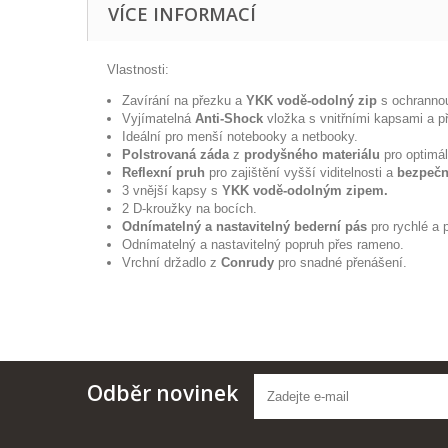
VÍCE INFORMACÍ
Vlastnosti:
Zavírání na přezku a
YKK vodě-odolný zip
s ochrannou
Vyjímatelná
Anti-Shock
vložka s vnitřními kapsami a p
Ideální pro menší notebooky a netbooky.
Polstrovaná záda
z
prodyšného materiálu
pro optimál
Reflexní pruh
pro zajištění vyšší viditelnosti a
bezpečn
3 vnější kapsy s
YKK vodě-odolným zipem.
2 D-kroužky na bocích.
Odnímatelný a nastavitelný bederní pás
pro rychlé a p
Odnímatelný a nastavitelný popruh přes rameno.
Vrchní držadlo z
Conrudy
pro snadné přenášení.
Odběr novinek