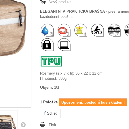
Typ:
Nový produkt
ELEGANTNÍ A PRAKTICKÁ BRAŠNA
- přes rameno
každodenní použití.
Rozměry (š x v x h):
36 x 22 x 12 cm
Hmotnost:
830g
Objem:
10l
1
Položka
Upozornění: poslední kus skladem!
Sdílet
Tisk