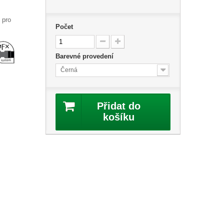
 pro
Počet
Barevné provedení
Černá
Přidat do
košíku