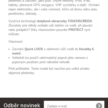
předmětů a zařízení, jako jsou: chytré telefony, iPod, iPad,
tablety, přenosné GPS navigace, VHF vysílačky a další. Ochrání
nejen elektroniku, ale i vaše cennosti, klíče od domu nebo auta,
peněženku, doklady, ...
Využívá technologii
dotykové obrazovky TOUCHSCREEN
.
Zkoušely jste někdy ovládat váš telefon ve vodě, při plavání
nebo potápění? Díky vlastnostem pouzder
PROTECT
nyní
můžete.
Vlastnosti:
Zavírání
Quick LOCK
s odolností vůči vodě do
hloubky 6
metrů
.
Volitelně lze použít odnímatelný popruh přes rameno s
pojistným poutkem proti náhodné nehodě.
Plně průhledné. Tento model byl navržen pro velké a/nebo
objemné předměty.
Odběr novinek