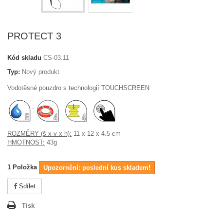
PROTECT 3
Kód skladu
CS-03.11
Typ:
Nový produkt
Vodotěsné pouzdro s technologií TOUCHSCREEN
¨
ROZMĚRY (š x v x h):
11 x 12 x 4.5 cm
HMOTNOST:
43g
1
Položka
Upozornění: poslední kus skladem!
Sdílet
Tisk