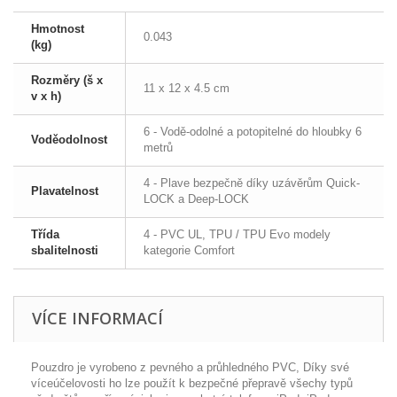
Hmotnost
0.043
(kg)
Rozměry (š x
11 x 12 x 4.5 cm
v x h)
6 - Vodě-odolné a potopitelné do hloubky 6
Voděodolnost
metrů
4 - Plave bezpečně díky uzávěrům Quick-
Plavatelnost
LOCK a Deep-LOCK
Třída
4 - PVC UL, TPU / TPU Evo modely
sbalitelnosti
kategorie Comfort
VÍCE INFORMACÍ
Pouzdro je vyrobeno z pevného a průhledného PVC, Díky své
víceúčelovosti ho lze použít k bezpečné přepravě všechy typů