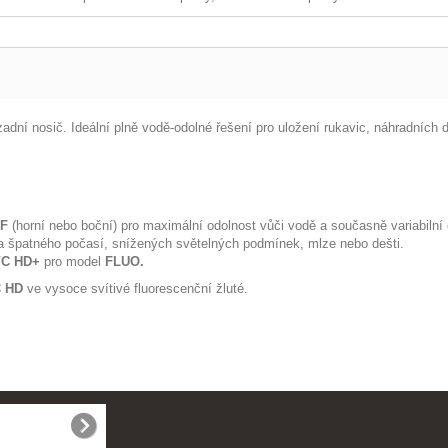
zadní nosič. Ideální plně vodě-odolné řešení pro uložení rukavic, náhradních 
OF
(horní nebo boční) pro maximální odolnost vůči vodě a současně variabilní ob
 špatného počasí, snížených světelných podmínek, mlze nebo dešti.
C HD+
pro model
FLUO.
 HD
ve vysoce svítivé fluorescenční žluté.