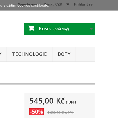
Napište nám
Měna :
CZK
Přihlásit se
 s užitím cookies souhlasíte.
Košík
(prázdný)
Y
TECHNOLOGIE
BOTY
545,00 Kč
s DPH
-50%
1 090,00 Kč
s DPH