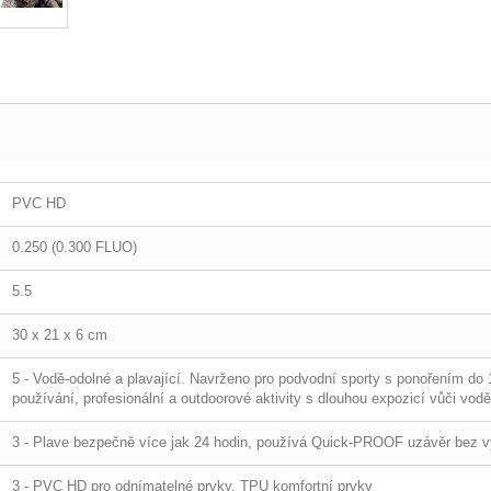
PVC HD
0.250 (0.300 FLUO)
5.5
30 x 21 x 6 cm
5 - Vodě-odolné a plavající. Navrženo pro podvodní sporty s ponořením do
používání, profesionální a outdoorové aktivity s dlouhou expozicí vůči vodě
3 - Plave bezpečně více jak 24 hodin, používá Quick-PROOF uzávěr bez v
3 - PVC HD pro odnímatelné prvky, TPU komfortní prvky