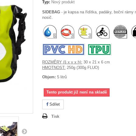
Typ:
Nový produkt
SIDEBAG
- je kapsa na řídítka, padáky, boční rámy
nosič.
ROZMĚRY (š x v x h):
30 x 21 x 6 cm
HMOTNOST:
250g (300g FLUO)
Objem:
5 litrů
Tento produkt již není na skladě
Sdílet
Tisk