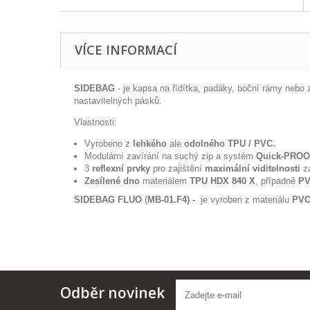
VÍCE INFORMACÍ
SIDEBAG
- je kapsa na řídítka, padáky, boční rámy nebo 
nastavitelných pásků.
Vlastnosti:
Vyrobeno z
lehkého
ale
odolného TPU / PVC.
Modulární zavírání na suchý zip a systém
Quick-PRO
3
reflexní prvky
pro zajištění
maximální viditelnosti
za
Zesílené dno
materiálem
TPU HDX 840 X
, případně
PV
SIDEBAG FLUO
(
MB-01.F4) -
je vyroben z materiálu
PVC
Odběr novinek