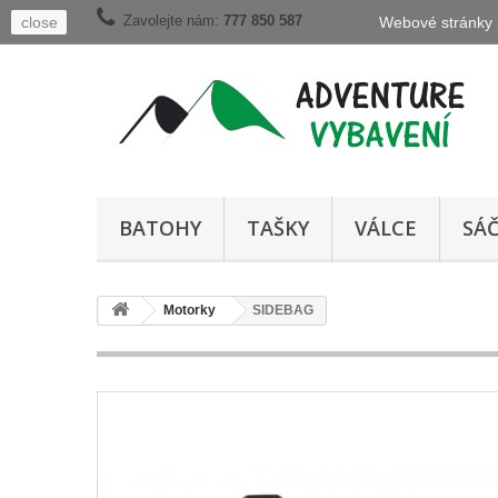
Zavolejte nám:
777 850 587
close
Webové stránky p
BATOHY
TAŠKY
VÁLCE
SÁ
Motorky
SIDEBAG