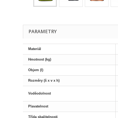
PARAMETRY
Materiál
Hmotnost (kg)
Objem (l)
Rozměry (š x v x h)
Voděodolnost
Plavatelnost
Třída sbalitelnosti