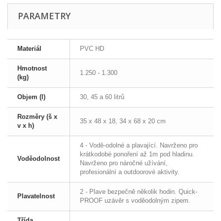
PARAMETRY
Materiál
PVC HD
Hmotnost
1.250 - 1.300
(kg)
Objem (l)
30, 45 a 60 litrů
Rozměry (š x
35 x 48 x 18, 34 x 68 x 20 cm
v x h)
4 - Vodě-odolné a plavající. Navrženo pro
krátkodobé ponoření až 1m pod hladinu.
Voděodolnost
Navrženo pro náročné užívání,
profesionální a outdoorové aktivity.
2 - Plave bezpečně několik hodin. Quick-
Plavatelnost
PROOF uzávěr s voděodolným zipem.
Třída