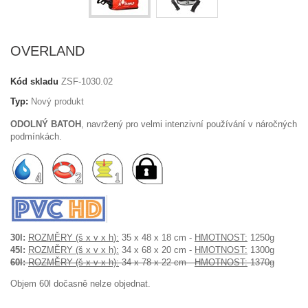
OVERLAND
Kód skladu
ZSF-1030.02
Typ:
Nový produkt
ODOLNÝ BATOH
, navržený pro velmi intenzivní používání v náročných
podmínkách.
30l:
ROZMĚRY (š x v x h
):
35 x 48 x 18 cm -
HMOTNOST:
1250g
45l:
ROZMĚRY (š x v x h):
34 x 68 x 20 cm -
HMOTNOST:
1300g
60l:
ROZMĚRY (š x v x h):
34 x 78 x 22 cm -
HMOTNOST:
1370g
Objem 60l dočasně nelze objednat.