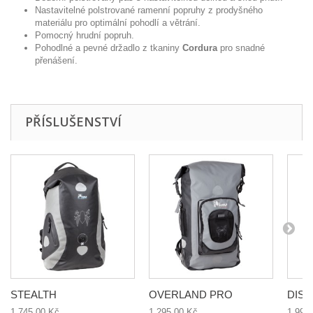
Nastavitelné polstrované ramenní popruhy z prodyšného
materiálu pro optimální pohodlí a větrání.
Pomocný hrudní popruh.
Pohodlné a pevné držadlo z tkaniny
Cordura
pro snadné
přenášení.
PŘÍSLUŠENSTVÍ
STEALTH
OVERLAND PRO
DIS
1 745,00 Kč
1 295,00 Kč
1 995