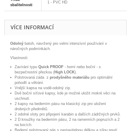
1 - PVC HD
sbalitelnosti
VÍCE INFORMACÍ
Odolný
batoh, navržený pro velmi intenzivní používání v
náročných podmínkách.
Vlastnosti:
Zavírání typu
Quick PROOF
- horní nebo boční - s
bezpečnostní přezkou (
High LOCK
).
Polstrovaná záda z
prodyšného materiálu
pro optimální
pohodlí a větrání.
Vnější kapsa na vodě-odolný zip.
Dvě boční síťové kapsy, kde je možné uložit mokré věci na
uschnutí.
2 kapsy na bederním pásu na klasický zip pro uložení
drobných předmětů.
2 odolné sloty pro připojení karabin a dalších zádržných prvků.
2 D.kroužky na bederním pásu, 2 na ramenních popruzích a 2
na bocích.
Bederní polstrovaný pás s nastavitelnou délkou a sílou pnutí.