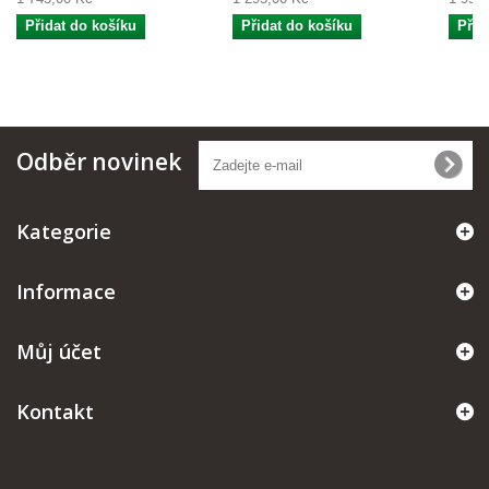
Přidat do košíku
Přidat do košíku
Přid
Odběr novinek
Kategorie
Informace
Můj účet
Kontakt