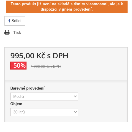
Tento produkt již není na skladě s těmito vlastnostmi, ale je k
dispozici v jiném provedení.
Sdílet
Tisk
995,00 Kč
s DPH
-50%
1 990,00 Kč
s DPH
Barevné provedení
Objem