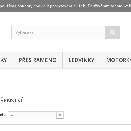
oužívají soubory cookie k poskytování služeb. Používáním tohoto webu
ČKY
PŘES RAMENO
LEDVINKY
MOTORK
UŠENSTVÍ
odle
--