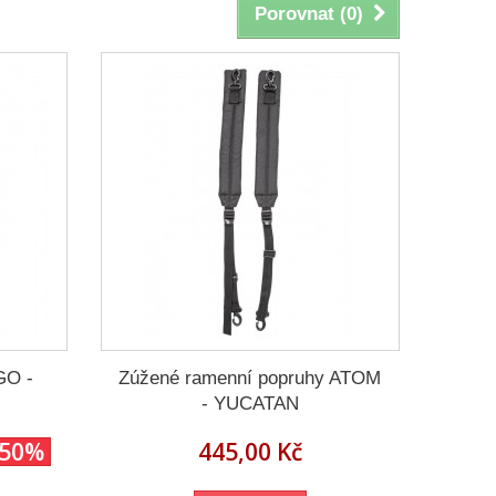
Porovnat (
0
)
GO -
Zúžené ramenní popruhy ATOM
- YUCATAN
-50%
445,00 Kč