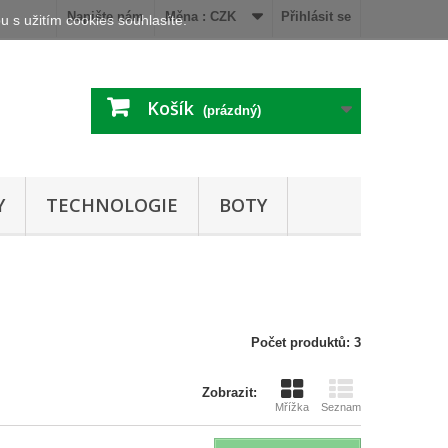
Napište nám
Měna :
CZK
Přihlásit se
 s užitím cookies souhlasíte.
Košík
(prázdný)
Y
TECHNOLOGIE
BOTY
Počet produktů: 3
Zobrazit:
Mřížka
Seznam