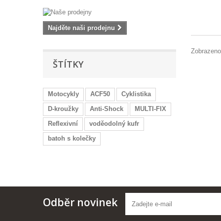
Najděte naši prodejnu
Zobrazeno
ŠTÍTKY
Motocykly
ACF50
Cyklistika
D-kroužky
Anti-Shock
MULTI-FIX
Reflexivní
voděodolný kufr
batoh s kolečky
Odběr novinek