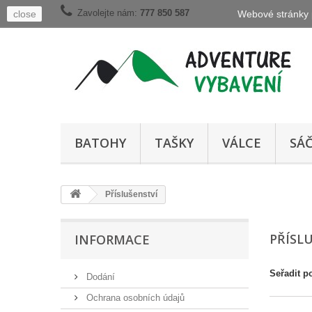
Zavolejte nám:
777 850 587
close
Webové stránky p
BATOHY
TAŠKY
VÁLCE
SÁ
Příslušenství
PŘÍSL
INFORMACE
Seřadit p
Dodání
Ochrana osobních údajů