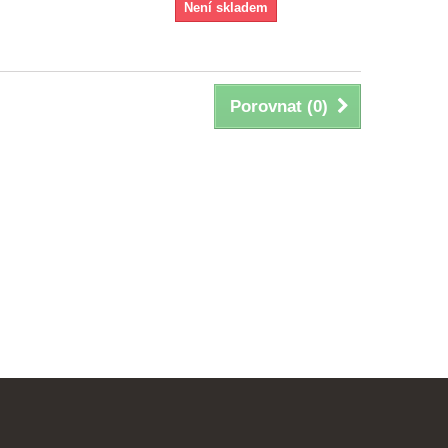
Není skladem
Porovnat (
0
)